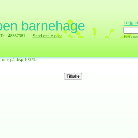
pen barnehage
Logg in
Tel: 48367081
Send oss e-post
Send e-post
lærer på disp 100 %