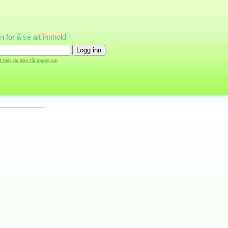
n for å se alt innhold
 hvis du ikke får logget inn