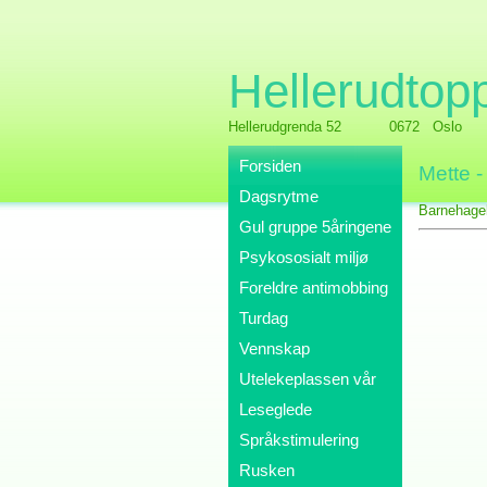
Hellerudtop
Hellerudgrenda 52
0672 Oslo
Forsiden
Mette -
Dagsrytme
Barnehage
Gul gruppe 5åringene
Psykososialt miljø
Foreldre antimobbing
Turdag
Vennskap
Utelekeplassen vår
Leseglede
Språkstimulering
Rusken