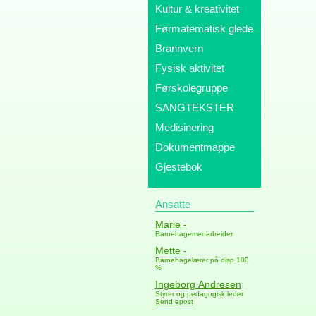
Kultur & kreativitet
Førmatematisk glede
Brannvern
Fysisk aktivitet
Førskolegruppe
SANGTEKSTER
Medisinering
Dokumentmappe
Gjestebok
Ansatte
Marie -
Barnehagemedarbeider
Mette -
Barnehagelærer på disp 100
%
Ingeborg Andresen
Styrer og pedagogisk leder
Send epost